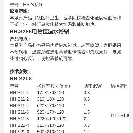
型号：HH.S系列
应用范围
:
本系列产品可供医疗卫生、医学院校检查化验病理血清和
工矿企业，科研单位作精密恒温和辅助加热。
HH.S2I-8
电热恒温水浴锅
产品特点：
本系列产品外壳采用优质钢板制成，表面喷塑，内胆采用
不锈钢板，温控系统选用高精度传感器和集成元件，电路
经过精心设计，使控温精确可靠。
技术参数：
HH.S2I-8
型号
操作室尺寸(mm)
功率(KW)
温控范围
HH.S11-1
170×170×120
0.3
HH.S11-2
310×180×120
0.5
HH.S11-4
620×170×120
1
HH.S11-6
920×170×120
1.5
RT+5-10
HH.S11-8
1220×170×120
2
HH.S21-4
310×310×120
0.8
HH.S21-6
500×310×120
1.2