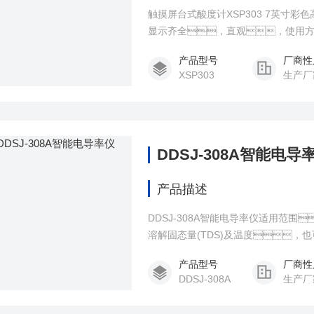
触摸屏台式酸度计XSP303 7英寸彩色
显示齐全，直观，使用
度补偿、数据储存、USB
产品型号
厂商性
诊断信息等智能化功能。
XSP303
生产厂
DDSJ-308A智能电导
产品描述
DDSJ-308A智能电导率仪适用范
溶解固态量(TDS)及温度
化处理中的含盐量的测定(以NaCl为标
产品型号
厂商性
DDSJ-308A
生产厂