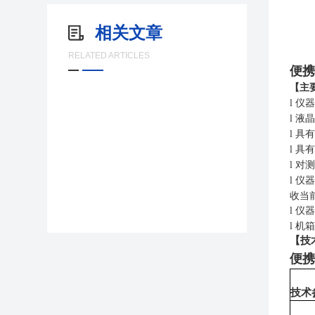
相关文章
RELATED ARTICLES
便携
【主
l
仪器
l
液晶显
l
具有
l
具有
l
对测量
l
仪器
收当前
l
仪器
l
机箱
【技
便携
技术