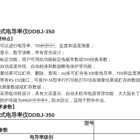
式电导率仪
DDBJ-350
要特点】
、盐度和温度测量；
可以进行电导率、TDS
示，数字清晰，带有背光设计；
转换系数；
标定功能，用户可用此功能标定电极常数或TDS
自动温度补偿、自动校准和数据断电保护等功能；
套电导率、
和盐度测量
结果可以贮存、删除、查阅；zui多可贮存各100
TDS
接口，可接
型串行打印机打印当前测量结果或贮存的数据
带有RS-232
TP-16
测量数据或贮存数据；
采用低功耗设计，具有欠压显示、自动关机等电源管理功能，大大延长了
，防水防尘，适用于野外作业。
防护等级为IP65
术参数】
式电导率仪
DDBJ-350
型号
参数
电导率级别