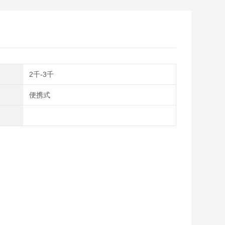
间
2千-3千
类
便携式