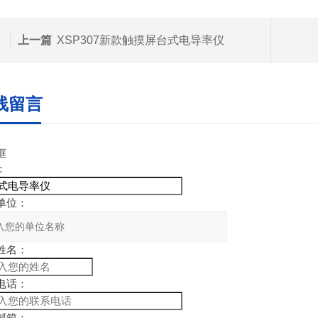
上一篇
XSP307新款触摸屏台式电导率仪
线留言
框
：
：
名：
话：
箱：