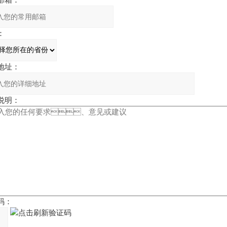
：
址：
明：
：