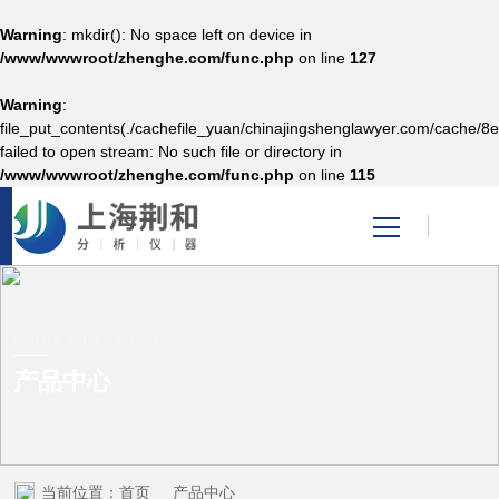
Warning
: mkdir(): No space left on device in
/www/wwwroot/zhenghe.com/func.php
on line
127
Warning
:
网站首页
file_put_contents(./cachefile_yuan/chinajingshenglawyer.com/cache/8e
failed to open stream: No such file or directory in
/www/wwwroot/zhenghe.com/func.php
on line
115
产品中心
关于秋葵视频男人的加油
站
PRODUCT CENTER
产品中心
新闻资讯
技术支持
当前位置：
首页
产品中心