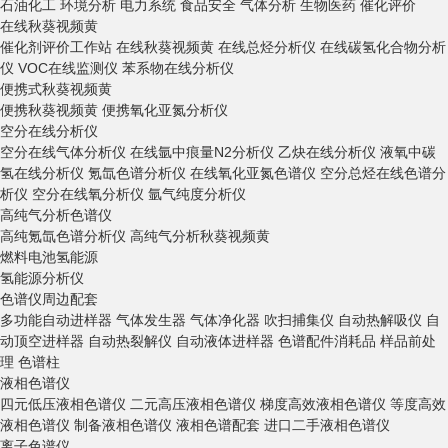
石油化工
环境分析
电力系统
食品安全
气体分析
生物医药
催化评价
视频中心
在线秋葵视频黄
催化剂评价工作站
在线秋葵视频黄
在线总烃分析仪
在线碳氢化合物分析
仪
VOC在线监测仪
苯系物在线分析仪
资料下载
便携式秋葵视频黄
便携秋葵视频黄
便携氧化亚氮分析仪
空分在线分析仪
在线留言
空分在线气体分析仪
在线氩中痕量N2分析仪
乙炔在线分析仪
液氧中碳
氢在线分析仪
氪氙色谱分析仪
在线氧化亚氮色谱仪
空分总烃在线色谱分
析仪
空分在线氧分析仪
氩气纯度分析仪
联系秋葵视频男人的加油
高纯气分析色谱仪
高纯氪氙色谱分析仪
高纯气分析秋葵视频黄
燃料电池氢能源
站
氢能源分析仪
色谱仪周边配套
多功能自动进样器
气体发生器
气体净化器
吹扫捕集仪
自动热解吸仪
自
动顶空进样器
自动热裂解仪
自动液体进样器
色谱配件消耗品
样品前处
理
色谱柱
液相色谱仪
四元低压液相色谱仪
二元高压液相色谱仪
梯度高效液相色谱仪
等度高效
液相色谱仪
制备液相色谱仪
液相色谱配套
进口二手液相色谱仪
离子色谱仪