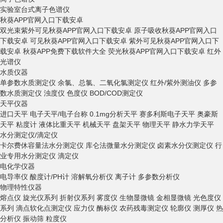
实验室台式离子色谱仪
秋葵APP官网入口下载安卓
双光束紫外可见秋葵APP官网入口下载安卓
原子吸收秋葵APP官网入口
下载安卓
可见秋葵APP官网入口下载安卓
紫外可见秋葵APP官网入口下
载安卓
秋葵APP免费下载软件大全
荧光秋葵APP官网入口下载安卓
红外
光谱仪
水质仪器
单参数水质测定仪
余氯、总氯、二氧化氯测定仪
红外/紫外测油仪
多参
数水质测定仪
浊度仪
色度仪
BOD/COD测定仪
天平仪器
进口天平
电子天平/电子台称
0.1mg分析天平
赛多利斯电子天平
奥豪斯
天平
粘度计
液体比重天平
机械天平
盘架天平
物理天平
静水力学天平
水分测定仪/滴定仪
卡尔费休容量法水分测定仪
库仑法微量水分测定仪
卤素水分仪测定仪
行
业专用水分测定仪
滴定仪
电化学仪器
电导率仪
酸度计/PH计
溶解氧分析仪
离子计
多参数分析仪
物理特性仪器
熔点仪
旋光仪系列
折射仪系列
雾度仪
生物显微镜
金相显微镜
光色度仪
系列
滴点软化点测定仪
应力仪
酶标仪
农药残毒测定仪
轮廓仪
测厚仪
热
分析仪
振动筛
粒度仪