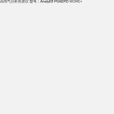
高纯气分析色谱仪
型号：AnalyElf PG6EPD
MORE+