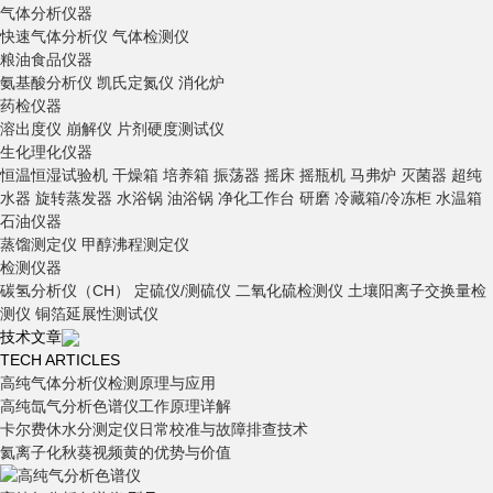
气体分析仪器
快速气体分析仪
气体检测仪
粮油食品仪器
氨基酸分析仪
凯氏定氮仪
消化炉
药检仪器
溶出度仪
崩解仪
片剂硬度测试仪
生化理化仪器
恒温恒湿试验机
干燥箱
培养箱
振荡器
摇床
摇瓶机
马弗炉
灭菌器
超纯
水器
旋转蒸发器
水浴锅
油浴锅
净化工作台
研磨
冷藏箱/冷冻柜
水温箱
石油仪器
蒸馏测定仪
甲醇沸程测定仪
检测仪器
碳氢分析仪（CH）
定硫仪/测硫仪
二氧化硫检测仪
土壤阳离子交换量检
测仪
铜箔延展性测试仪
技术文章
TECH ARTICLES
高纯气体分析仪检测原理与应用
高纯氙气分析色谱仪工作原理详解
卡尔费休水分测定仪日常校准与故障排查技术
氦离子化秋葵视频黄的优势与价值